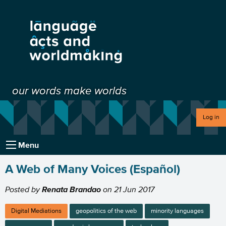
our words make worlds
Log in
Menu
A Web of Many Voices (Español)
Posted by
Renata Brandao
on
21 Jun 2017
Digital Mediations
geopolitics of the web
minority languages